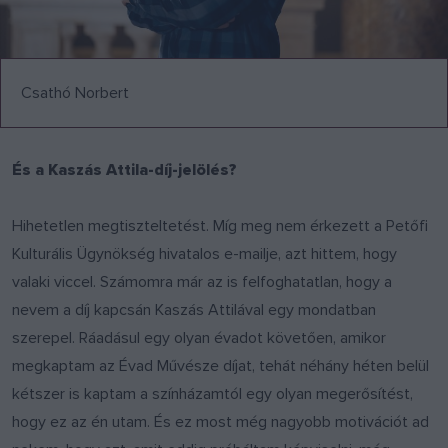
Csathó Norbert
És a Kaszás Attila-díj-jelölés?
Hihetetlen megtiszteltetést. Míg meg nem érkezett a Petőfi
Kulturális Ügynökség hivatalos e-mailje, azt hittem, hogy
valaki viccel. Számomra már az is felfoghatatlan, hogy a
nevem a díj kapcsán Kaszás Attilával egy mondatban
szerepel. Ráadásul egy olyan évadot követően, amikor
megkaptam az Évad Művésze díjat, tehát néhány héten belül
kétszer is kaptam a színházamtól egy olyan megerősítést,
hogy ez az én utam. És ez most még nagyobb motivációt ad