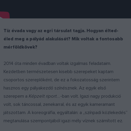
Tíz évada vagy az egri társulat tagja. Hogyan élted-
éled meg a pályád alakulását? Mik voltak a fontosabb
mérföldkövek?
2014 óta minden évadban voltak izgalmas feladataim.
Kezdetben természetesen kisebb szerepeket kaptam
csoportos szereplőként, de ez a fokozatosság szerintem
hasznos egy pályakezdő színésznek. Az egyik első
szerepem a
Képzelt riport…
-ban volt. Igazi nagy produkció
volt, sok táncossal, zenekarral, és az egyik kameramant
játszottam. A koreográfia, egyáltalán: a „színpadi közlekedés”
megtanulása szempontjából igazi mély víznek számított ez.