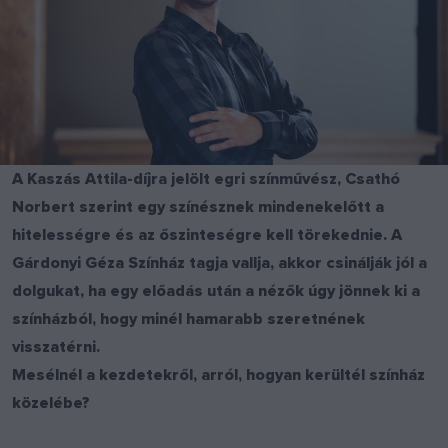
A Kaszás Attila-díjra jelölt egri színművész, Csathó
Norbert szerint egy színésznek mindenekelőtt a
hitelességre és az őszinteségre kell törekednie. A
Gárdonyi Géza Színház tagja vallja, akkor csinálják jól a
dolgukat, ha egy előadás után a nézők úgy jönnek ki a
színházból, hogy minél hamarabb szeretnének
visszatérni.
Mesélnél a kezdetekről, arról, hogyan kerültél színház
közelébe?