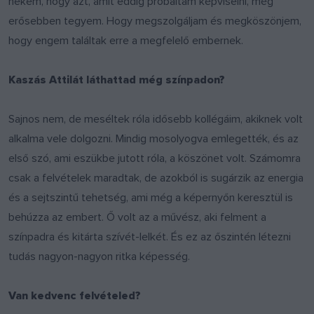
nekem, hogy azt, amit eddig próbáltam képviselni, még
erősebben tegyem. Hogy megszolgáljam és megköszönjem,
hogy engem találtak erre a megfelelő embernek.
Kaszás Attilát láthattad még színpadon?
Sajnos nem, de meséltek róla idősebb kollégáim, akiknek volt
alkalma vele dolgozni. Mindig mosolyogva emlegették, és az
első szó, ami eszükbe jutott róla, a köszönet volt. Számomra
csak a felvételek maradtak, de azokból is sugárzik az energia
és a sejtszintű tehetség, ami még a képernyőn keresztül is
behúzza az embert. Ő volt az a művész, aki felment a
színpadra és kitárta szívét-lelkét. És ez az őszintén létezni
tudás nagyon-nagyon ritka képesség.
Van kedvenc felvételed?