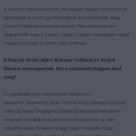
A padlás
t rojtosra néztem, és nagyon-nagyon szeretem az
operettjeit is, mert úgy komédiázik és bohóckodik, hogy
közben halálosan komolyan játszik. Nem illusztrál, nem
hagyatkozik csak a zenére, hanem minden helyzetben valódi
megélést mutat, és ettől válik hitelessé.
A Kaszás Attila-díjért Bakonyi Csillával és Sodró
Elizával versenyeztek. Ezt a szituációt hogyan éled
meg?
Én egyáltalán nem versenynek tekintem a
helyzetet. Számomra olyan, mintha mi így hárman nyertünk
volna, és ha az Országos Színházi Évadnyitón nem az én
nevemet mondják ki az eredményhirdetéskor, az sem
változtat ezen. Én akkor is úgy fogom megélni, hogy