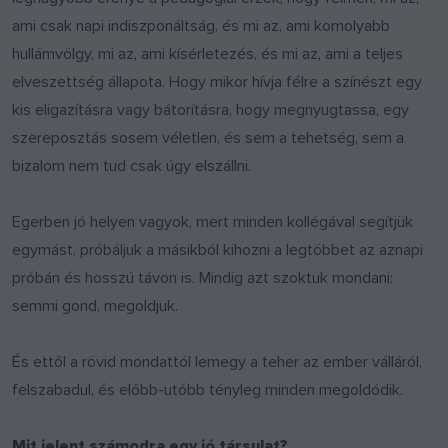
ami csak napi indiszponáltság, és mi az, ami komolyabb
hullámvölgy, mi az, ami kísérletezés, és mi az, ami a teljes
elveszettség állapota. Hogy mikor hívja félre a színészt egy
kis eligazításra vagy bátorításra, hogy megnyugtassa, egy
szereposztás sosem véletlen, és sem a tehetség, sem a
bizalom nem tud csak úgy elszállni.
Egerben jó helyen vagyok, mert minden kollégával segítjük
egymást, próbáljuk a másikból kihozni a legtöbbet az aznapi
próbán és hosszú távon is. Mindig azt szoktuk mondani:
semmi gond, megoldjuk.
És ettől a rövid mondattól lemegy a teher az ember válláról,
felszabadul, és előbb-utóbb tényleg minden megoldódik.
Mit jelent számodra egy jó társulat?