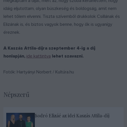
megkaptam a díjat, mert az, hogy szóba kerülhettem, hogy
idáig eljutottam, olyan büszkeség és boldogság, amit nem
lehet tőlem elvenni. Tiszta szívemből drukkolok Csillának és
Elizának is, és biztos vagyok benne, hogy ők is ugyanígy
éreznek.
A Kaszás Attila-díjra szeptember 4-ig a díj
honlapján,
ide kattintva
lehet szavazni.
Fotók: Hartyányi Norbert / Kultúra.hu ​
Népszerű
Sodró Elizáé az idei Kaszás Attila-díj