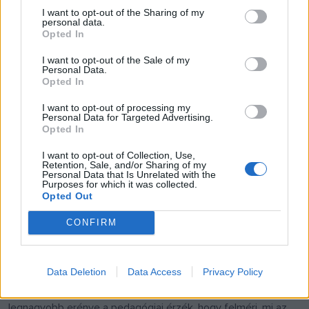
I want to opt-out of the Sharing of my
kényszer a leginkább megterhelő. Mindig bennem van a
personal data.
Opted In
kétely, hogy elég vagyok-e az aktuális feladathoz, meg
tudom-e úgy csinálni, ahogy én szeretném és ahogy tőlem
I want to opt-out of the Sale of my
Personal Data.
elvárják, hogy ez-e az én pályám.
Opted In
I want to opt-out of processing my
Veszélyes tud lenni, ha ezek a bizonytalanságok
Personal Data for Targeted Advertising.
Opted In
eluralkodnak egy színészen. Téged mi vagy ki tud egy
ilyen állapotból kibillenteni?
I want to opt-out of Collection, Use,
Retention, Sale, and/or Sharing of my
Personal Data that Is Unrelated with the
Purposes for which it was collected.
Valóban van egy határ, ami után minden kételyt el kell
Opted Out
engedni, mert görcsökkel képtelenség az előrelépés.
CONFIRM
Szerencsés vagyok: a feleségem mindig kihúz ezekből a
gödrökből, ő tud olyat mondani, amitől új lendületet kapok a
főpróbahétre. És természetesen a kollégáimra is
Data Deletion
Data Access
Privacy Policy
számíthatok. Azt hiszem, egy rendező, egy igazgató
legnagyobb erénye a pedagógiai érzék, hogy felméri, mi az,