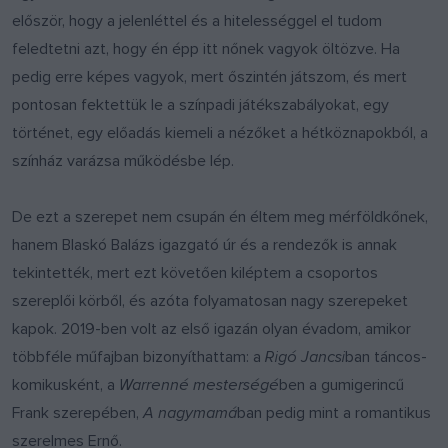
először, hogy a jelenléttel és a hitelességgel el tudom
feledtetni azt, hogy én épp itt nőnek vagyok öltözve. Ha
pedig erre képes vagyok, mert őszintén játszom, és mert
pontosan fektettük le a színpadi játékszabályokat, egy
történet, egy előadás kiemeli a nézőket a hétköznapokból, a
színház varázsa működésbe lép.
De ezt a szerepet nem csupán én éltem meg mérföldkőnek,
hanem Blaskó Balázs igazgató úr és a rendezők is annak
tekintették, mert ezt követően kiléptem a csoportos
szereplői körből, és azóta folyamatosan nagy szerepeket
kapok. 2019-ben volt az első igazán olyan évadom, amikor
többféle műfajban bizonyíthattam: a
Rigó Jancsi
ban táncos-
komikusként, a
Warrenné mesterségé
ben a gumigerincű
Frank szerepében,
A nagymamá
ban pedig mint a romantikus
szerelmes Ernő.