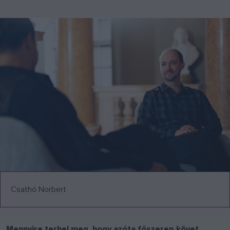
Csathó Norbert
Mennyire terhel meg, hogy azóta főszerep követ