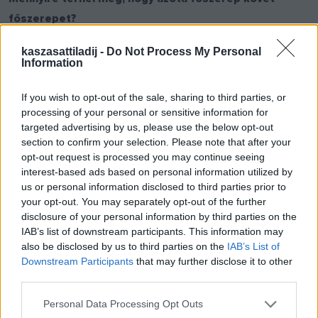
főszerepet?
kaszasattiladij -
Do Not Process My Personal
Nem mondom, hogy szellemileg, lelkileg, fizikailag nem
Information
megterhelő, de édes teher ez, hiszen azt jelenti, hogy
gondolkodnak bennem, számítanak rám a színházban. Ami
If you wish to opt-out of the sale, sharing to third parties, or
processing of your personal or sensitive information for
nehézséget jelent, az a színházi üzemből adódik. Gyakran van
targeted advertising by us, please use the below opt-out
olyan, hogy pénteken bemutatunk valamit, kedden pedig már
section to confirm your selection. Please note that after your
egy új próbafolyamatot kezdünk, tehát még le sem zárult egy
opt-out request is processed you may continue seeing
interest-based ads based on personal information utilized by
folyamat, hiszen a friss előadáson még gondolkodsz, azt a
us or personal information disclosed to third parties prior to
szerepet próbálod egyre inkább a magadévá tenni, mélyíteni,
your opt-out. You may separately opt-out of the further
miközben hirtelen belecsöppensz valami ismeretlenbe, és
disclosure of your personal information by third parties on the
IAB’s list of downstream participants. This information may
abban is bizonyítanod kell. Ilyen esetekben kezdetben
also be disclosed by us to third parties on the
IAB’s List of
tényleg csak keresgélek. Nagyon szerencsésnek
Downstream Participants
that may further disclose it to other
mondhatom magam, hogy olyan kollégákkal és rendezőkkel
third parties.
dolgozhatok, akik olyan légkört teremtenek, hogy újra és újra
Personal Data Processing Opt Outs
megélhetem az alkotás vágyát. Azt hiszem, ez a megfelelési