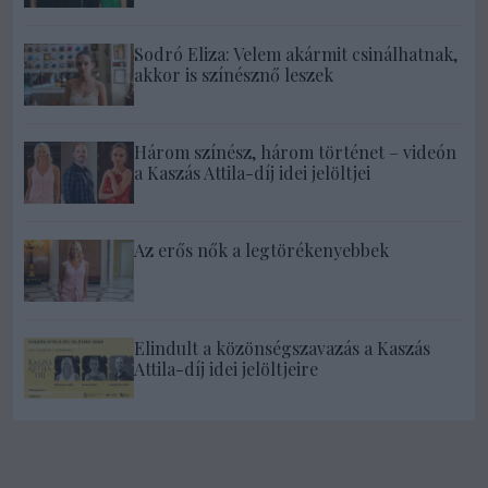
Sodró Eliza: Velem akármit csinálhatnak,
akkor is színésznő leszek
Három színész, három történet – videón
a Kaszás Attila-díj idei jelöltjei
Az erős nők a legtörékenyebbek
Elindult a közönségszavazás a Kaszás
Attila-díj idei jelöltjeire