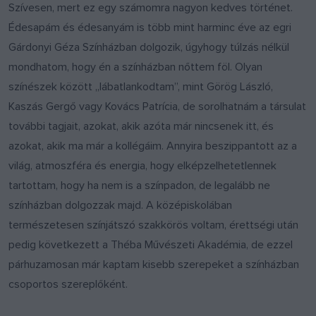
Szívesen, mert ez egy számomra nagyon kedves történet.
Édesapám és édesanyám is több mint harminc éve az egri
Gárdonyi Géza Színházban dolgozik, úgyhogy túlzás nélkül
mondhatom, hogy én a színházban nőttem föl. Olyan
színészek között „lábatlankodtam”, mint Görög László,
Kaszás Gergő vagy Kovács Patrícia, de sorolhatnám a társulat
további tagjait, azokat, akik azóta már nincsenek itt, és
azokat, akik ma már a kollégáim. Annyira beszippantott az a
világ, atmoszféra és energia, hogy elképzelhetetlennek
tartottam, hogy ha nem is a színpadon, de legalább ne
színházban dolgozzak majd. A középiskolában
természetesen színjátszó szakkörös voltam, érettségi után
pedig következett a Théba Művészeti Akadémia, de ezzel
párhuzamosan már kaptam kisebb szerepeket a színházban
csoportos szereplőként.