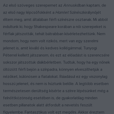
Az első szöveges szerepemet az
Annuská
ban kaptam, de
az első nagy lépcsőfokként a
Hamlet
Színészkirálynőjét
éltem meg, amit általában férfi színészre osztanak. Mi abból
indultunk ki, hogy Shakespeare korában a női szerepeket is
férfiak játszották, tehát bátrabban kísérletezhettünk. Nem
mondom, hogy nem volt rizikós, mert van egy szerelmi
jelenet is, amit kiváló és kedves kollégámmal, Tunyogi
Péterrel kellett játszanom, és ezt az előadást is szerencsére
sokszor játszottuk diákbérletben. Tudtuk, hogy ha egy nőnek
öltözött férfi bejön a színpadra, könnyen elveszíthetjük a
nézőket, különösen a fiatalokat. Ráadásul ez egy viszonylag
hosszú jelenet, és nem is húztunk belőle. A legtöbb esetben
természetesen derültség kísérte a színre lépésünket még a
felnőttközönség esetében is, de gyakorlatilag minden
esetben pillanatok alatt átfordult a nevetés feszült
figyelembe. Fantasztikus volt ezt megélni. Akkor éreztem