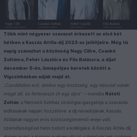
Több mint négyezer szavazat érkezett az első két
hétben a Kaszás Attila-díj 2023-as jelöltjeire. Még tíz
napig szavazhat a közönség Nagy Cilire, Csankó
Zoltánra, Fehér Lászlóra és Fila Balázsra, a díjat
december 5-én, ünnepélyes keretek között a
Vígszínházban adják majd át.
„C
sodálatos erő, amikor egy közösség, egy társulat valaki
mögé áll, és felterjeszti őt egy díjra
” – mondta
Rátóti
Zoltán
, a Nemzeti Színház stratégiai igazgatója a szavazás
indításának napján, hozzátéve: a díj névadójának, Kaszás
Attilának nagyon erős közösségteremtő ereje volt,
személyiségével hatni tudott a kollégáira. A Kaszás Attila-díj
éppen ezért a magyar nyelven játszó színművészek szakmai