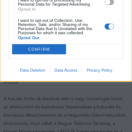
I want to opt-out of processing my
Personal Data for Targeted Advertising.
vezetett karrierútja.
Opted In
I want to opt-out of Collection, Use,
Rekordszámú szavazat érkezett
Retention, Sale, and/or Sharing of my
Personal Data that Is Unrelated with the
Purposes for which it was collected.
Opted Out
Az elmúlt két hétben rekordszámú, több mint négyezer voks
érkezett már be a négy jelöltre a
www.kaszasattiladij.hu
CONFIRM
oldalon. A közönség egészen november 30-án éjfélig
szavazhat, a díjat pedig az a színművész veheti majd át
Data Deletion
Data Access
Privacy Policy
december 5-én, a Vígszínházban, akire a legtöbb voks
érkezik.
A Kaszás Attila-díj átadását idén is nagy összefogás kíséri:
az előkészületi és kivitelezési feladatokban a Kulturális és
Innovációs Minisztériumon és a Hegyvidéki Önkormányzaton
kívül komoly részt vállalt a Magyar Teátrumi Társaság, a
Mozaik Művészegyesület, a MASZK Színészegyesület és a