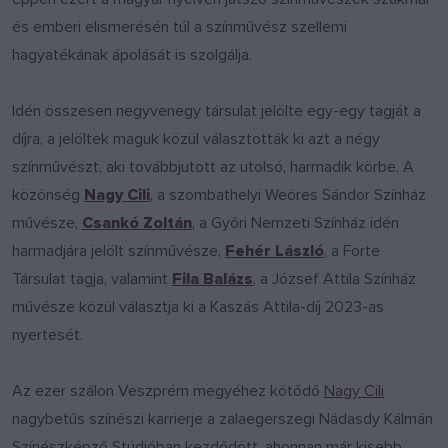
és emberi elismerésén túl a színművész szellemi
hagyatékának ápolását is szolgálja.
Idén összesen negyvenegy társulat jelölte egy-egy tagját a
díjra, a jelöltek maguk közül választották ki azt a négy
színművészt, aki továbbjutott az utolsó, harmadik körbe. A
közönség
Nagy Cili
, a szombathelyi Weöres Sándor Színház
művésze,
Csankó Zoltán
, a Győri Nemzeti Színház idén
harmadjára jelölt színművésze,
Fehér László
, a Forte
Társulat tagja, valamint
Fila Balázs
, a József Attila Színház
művésze közül választja ki a Kaszás Attila-díj 2023-as
nyertesét.
Az ezer szálon Veszprém megyéhez kötődő
Nagy Cili
nagybetűs színészi karrierje a zalaegerszegi Nádasdy Kálmán
Színészképző Stúdióban kezdődött, ahonnan már kisebb