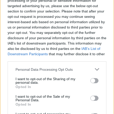
processing of your personal or sensitive information for
targeted advertising by us, please use the below opt-out
korától tagja volt a helyi Illyés Gyula Színháznak, hiszen az ő
section to confirm your selection. Please note that after your
stúdió színházukban tanult. 2009-ben került Budapestre a
opt-out request is processed you may continue seeing
Színház- és Filmművészeti Egyetemre, később pedig
interest-based ads based on personal information utilized by
us or personal information disclosed to third parties prior to
amellett, hogy az elsősorban mozgásszínházzal foglalkozó
your opt-out. You may separately opt-out of the further
Forte Társulat tagja lett, több színházban is vendégszerepelt,
disclosure of your personal information by third parties on the
valamint feltűnt többek közt az Aranyélet című sorozatban,
IAB’s list of downstream participants. This information may
also be disclosed by us to third parties on the
IAB’s List of
vagy a nagysikerű és kritikusok által is nagyra becsült Isteni
Downstream Participants
that may further disclose it to other
Műszakban.
third parties.
Personal Data Processing Opt Outs
A Kaposvári születésű
Fila Balázs
színészi karrierje nem indult
zökkenőmentesen, elsőre nem vették fel a Színműre,
I want to opt-out of the Sharing of my
personal data.
azonban 1998-tól Ascher Tamás hívására lehetőséget kapott
Opted In
szülővárosában, a Csiky Gergely színházban játszani. 2001-
I want to opt-out of the Sale of my
ben hagyta ott a társulatot, mikor operett-musical szakon
Personal Data.
Opted In
bekerült a Színház- és Filmművészeti Egyetemre, ahonnan
először az Operettszínházba, majd a József Attila Színházba