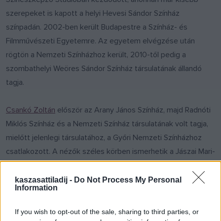
szerepeket is kapott a helyi Hevesi Sándor Színház
színpadán. 2002-ben került Budapestre a Színház- és
Filmművészeti Egyetemre. Az egyetem elvégzése után
rögtön a Nemzeti Színházhoz került, 2010-től pedig a
szombathelyi Weöres Sándor Színház társulatának állandó
tagja.
Csankó Zoltán
először az Arany János Színház, majd Radnóti
Miklós Színház és a Nemzeti Színház társulatának volt tagja,
mielőtt jelenlegi társulatához, a Győri Nemzeti Színházhoz
csatlakozott. A nézők széles körben ismerhetik a Jászai Mari-
díjas színészt nem csak a színpadokról, de például Christoph
Waltz vagy John Travolta szinkronhangjaként is. Az idei év a
kaszasattiladij -
Do Not Process My Personal
Information
harmadik, amikor döntősként várja a végeredményt.
If you wish to opt-out of the sale, sharing to third parties, or
Fehér László
Beregszászon született, ahol már 6 éves