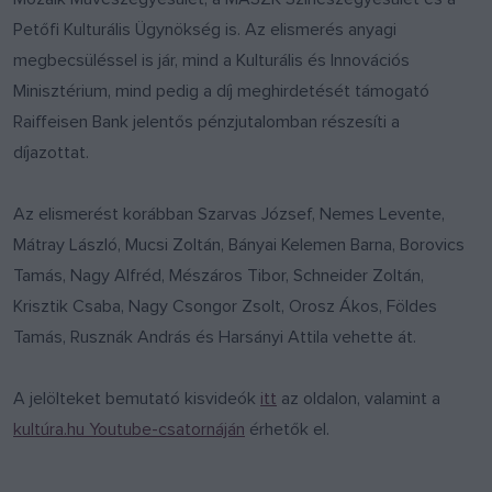
Petőfi Kulturális Ügynökség is. Az elismerés anyagi
megbecsüléssel is jár, mind a Kulturális és Innovációs
Minisztérium, mind pedig a díj meghirdetését támogató
Raiffeisen Bank jelentős pénzjutalomban részesíti a
díjazottat.
Az elismerést korábban Szarvas József, Nemes Levente,
Mátray László, Mucsi Zoltán, Bányai Kelemen Barna, Borovics
Tamás, Nagy Alfréd, Mészáros Tibor, Schneider Zoltán,
Krisztik Csaba, Nagy Csongor Zsolt, Orosz Ákos, Földes
Tamás, Rusznák András és Harsányi Attila vehette át.
A jelölteket bemutató kisvideók
itt
az oldalon, valamint a
kultúra.hu Youtube-csatornáján
érhetők el.