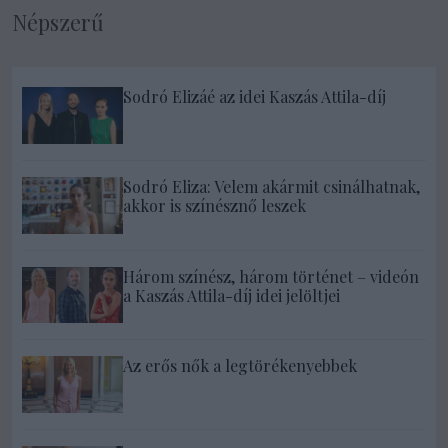
Népszerű
Sodró Elizáé az idei Kaszás Attila-díj
Sodró Eliza: Velem akármit csinálhatnak,
akkor is színésznő leszek
Három színész, három történet – videón
a Kaszás Attila-díj idei jelöltjei
Az erős nők a legtörékenyebbek